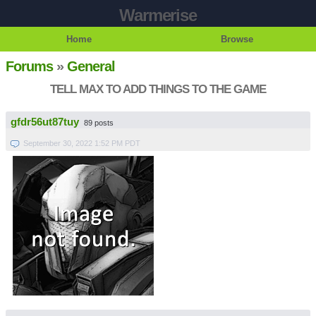
Warmerise
Home
Browse
Forums
»
General
TELL MAX TO ADD THINGS TO THE GAME
gfdr56ut87tuy
89 posts
September 30, 2022 1:52 PM PDT