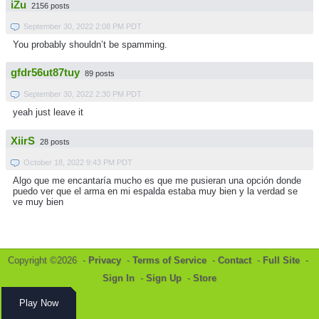
iZu
2156 posts
September 30, 2022 2:08 PM PDT
You probably shouldn’t be spamming.
gfdr56ut87tuy
89 posts
September 30, 2022 2:30 PM PDT
yeah just leave it
XiirS
28 posts
October 18, 2022 9:43 PM PDT
Algo que me encantaría mucho es que me pusieran una opción donde
puedo ver que el arma en mi espalda estaba muy bien y la verdad se
ve muy bien
Copyright ©2026 -
Privacy
-
Terms of Service
-
Contact
-
Full Site
-
Sign In
-
Sign Up
-
Store
Play Now