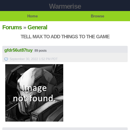
Warmerise
Home
Browse
Forums
»
General
TELL MAX TO ADD THINGS TO THE GAME
gfdr56ut87tuy
89 posts
September 30, 2022 1:52 PM PDT