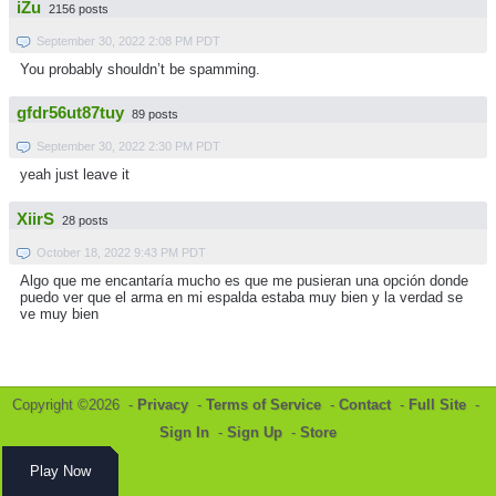
iZu
2156 posts
September 30, 2022 2:08 PM PDT
You probably shouldn’t be spamming.
gfdr56ut87tuy
89 posts
September 30, 2022 2:30 PM PDT
yeah just leave it
XiirS
28 posts
October 18, 2022 9:43 PM PDT
Algo que me encantaría mucho es que me pusieran una opción donde
puedo ver que el arma en mi espalda estaba muy bien y la verdad se
ve muy bien
Copyright ©2026 -
Privacy
-
Terms of Service
-
Contact
-
Full Site
-
Sign In
-
Sign Up
-
Store
Play Now