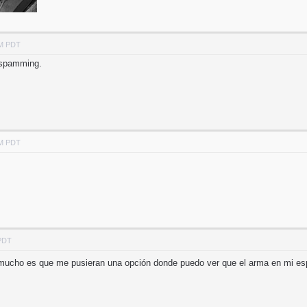
PM PDT
 spamming.
PM PDT
 PDT
mucho es que me pusieran una opción donde puedo ver que el arma en mi esp