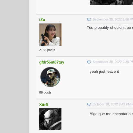
iZu
September 30, 2022 2:08 
You probably shouldn’t be
2156 posts
gfdr56ut87tuy
September 30, 2022 2:30 
yeah just leave it
89 posts
XiirS
October 18, 2022 9:43 PM
Algo que me encantaría 