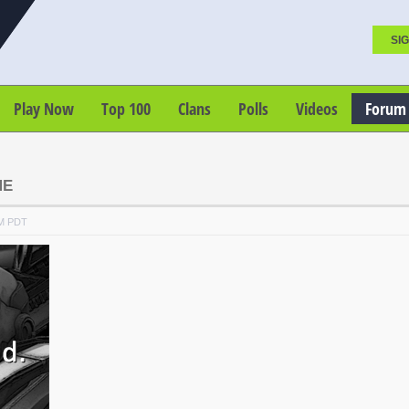
SIG
Play Now
Top 100
Clans
Polls
Videos
Forum
ME
PM PDT