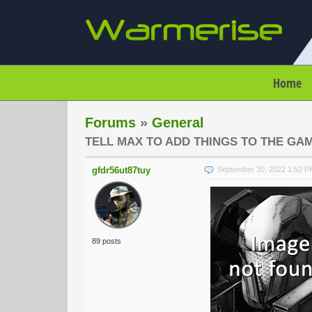
Home
Forums
»
General
TELL MAX TO ADD THINGS TO THE GA
gfdr56ut87tuy
September 30, 2022 1:52 
89 posts