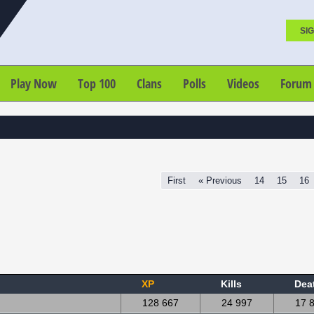
SIG
Play Now
Top 100
Clans
Polls
Videos
Forum
First
« Previous
14
15
16
XP
Kills
Dea
128 667
24 997
17 