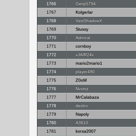
1766
GenjiS794
1767
Kolgerlar
1768
VastShadowX
1769
Stussy
1770
Admiral
1771
cornboy
1772
xJAIR24x
1773
mario2mario1
1774
player490
1775
Z0oM
1776
Nvxinz
1777
MrCalabaza
1778
destro
1779
Napoly
1780
A3810
1781
korsa2007