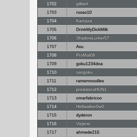
1702
gilbert
1703
rosso10
1704
Kamaxa
1705
DrinkMyDickMilk
1706
ShadowLurker57
1707
Axu
1708
ProMat08
1709
goku1234doa
1710
sangoku
1711
ramennoodles
1712
predatoraHUN1
1713
omarfabricoo
1714
Hellwalker0w0
1715
dyderon
1716
Vizjerei
1717
ahmede215