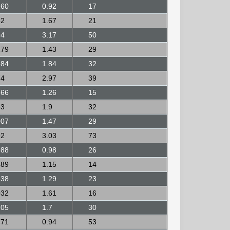
160
0.92
17
42
1.67
21
94
3.17
50
179
1.43
29
284
1.84
32
74
2.97
39
566
1.26
15
53
1.9
32
007
1.47
29
92
3.03
73
988
0.98
26
889
1.15
14
638
1.29
23
032
1.61
16
205
1.7
30
471
0.94
53