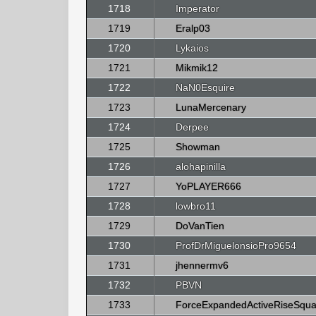
1718
Imperator
1719
Eralp03
1720
Lykaios
1721
Mikmik12
1722
NaN0Esquire
1723
LunaMercenary
1724
Derpee
1725
Showman
1726
alohapinilla
1727
YoPLAYER666
1728
lowbro11
1729
DoVanTien
1730
ProfDrMiguelonsioPro9654
1731
jhennermv6
1732
PBVN
1733
ForceExpandedActiveRiseSqua