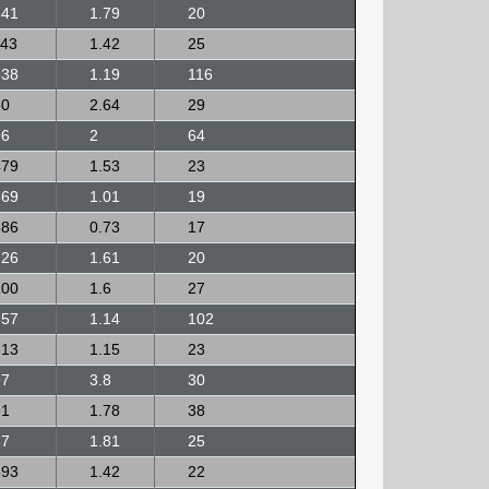
641
1.79
20
143
1.42
25
838
1.19
116
50
2.64
29
96
2
64
479
1.53
23
669
1.01
19
886
0.73
17
226
1.61
20
100
1.6
27
657
1.14
102
513
1.15
23
97
3.8
30
91
1.78
38
67
1.81
25
893
1.42
22