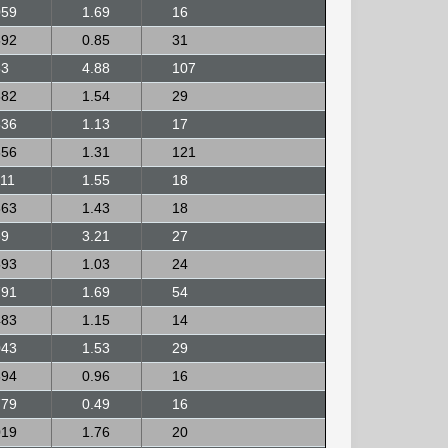
059
1.69
16
592
0.85
31
53
4.88
107
682
1.54
29
536
1.13
17
856
1.31
121
211
1.55
18
863
1.43
18
39
3.21
27
593
1.03
24
791
1.69
54
483
1.15
14
043
1.53
29
694
0.96
16
779
0.49
16
019
1.76
20