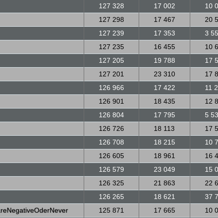
127 328
17 002
10 
127 298
17 467
20 
127 239
17 353
3 5
127 235
16 455
10 
127 205
19 788
17 
127 201
23 310
17 
126 966
17 422
11 
126 901
18 435
12 
126 804
17 795
5 5
126 726
18 113
17 
126 708
18 215
10 
126 605
18 961
16 
126 579
23 049
15 
126 325
21 863
22 
126 265
18 621
37 
reNegativeOderNever
125 871
17 665
10 