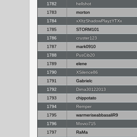
1782
hellshot
1783
morton
1784
xXItzShadowPlayzYTXx
1785
STORM101
1786
cruster123
1787
mark0910
1788
PusCib20
1789
elene
1790
XSilence86
1791
Gabrielc
1792
Dima30122013
1793
chippotato
1794
Remper
1795
warmeriseabbasaliR9
1796
Movici715
1797
RaMa