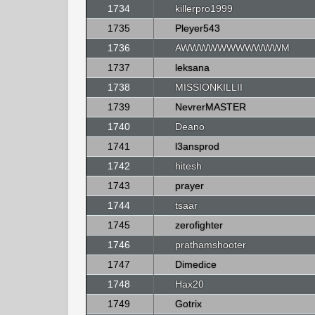
1734
killerpro1999
1735
Pleyer543
1736
AWWWWWWWWWWWM
1737
leksana
1738
MISSIONKILLII
1739
NevrerMASTER
1740
Deano
1741
l3ansprod
1742
hitesh
1743
prayer
1744
tsaar
1745
zerofighter
1746
prathamshooter
1747
Dimedice
1748
Hax20
1749
Gotrix