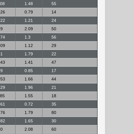
208
1.48
55
926
0.79
14
122
1.21
24
19
2.09
50
274
1.3
56
209
1.12
29
51
1.79
22
043
1.41
47
79
0.85
17
553
1.66
44
029
1.96
21
985
1.55
18
261
0.72
35
376
1.79
80
682
1.65
30
10
2.08
60