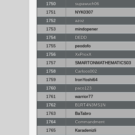
1750
supawuch06
1751
NYK0307
1752
azoz
1753
mindopener
1754
DEDD
1755
peodofo
1756
XxProxX
1757
SMARTONMATHEMATICS03
1758
Carloos002
1759
IronYoshi64
1760
paco123
1761
warrior77
1762
B1RT4N3MS1N
1763
BaTabro
1764
Commandment
1765
Karadenizli