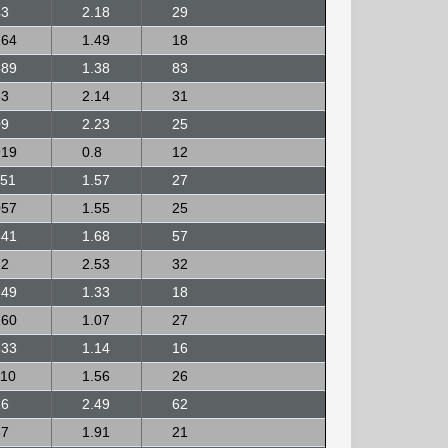
43
2.18
29
164
1.49
18
589
1.38
83
33
2.14
31
09
2.23
25
919
0.8
12
751
1.57
27
057
1.55
25
541
1.68
57
12
2.53
32
749
1.33
18
160
1.07
27
633
1.14
16
510
1.56
26
16
2.49
62
67
1.91
21