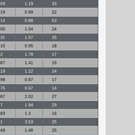
259
1.19
33
919
0.99
22
214
0.88
53
300
1.04
24
231
1.57
25
215
0.95
18
32
1.78
17
087
1.41
15
819
1.22
24
398
0.87
17
476
0.67
14
087
2.02
27
27
1.94
29
383
1.3
16
71
3.53
25
649
1.48
25