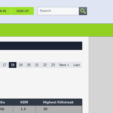
Search
N IN
SIGN UP
17
18
19
20
21
22
23
Next »
Last
ths
KDR
Highest Killstreak
856
1.4
30