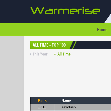
Home
ALL TIME - TOP 100
This Year
All Time
Rank
Name
1701
sawdust2