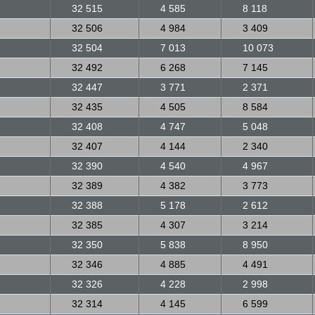
32 515
4 585
8 118
32 506
4 984
3 409
32 504
7 013
10 073
32 492
6 268
7 145
32 447
3 771
2 371
32 435
4 505
8 584
32 408
4 747
5 048
32 407
4 144
2 340
32 390
4 540
4 967
32 389
4 382
3 773
32 388
5 178
2 612
32 385
4 307
3 214
32 350
5 838
8 950
32 346
4 885
4 491
32 326
4 228
2 998
32 314
4 145
6 599