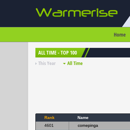
Home
ALL TIME - TOP 100
This Year
All Time
Rank
Name
4601
comepinga