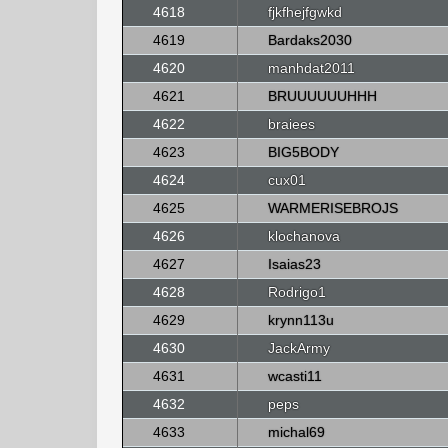
4618
fjkfhejfgwkd
4619
Bardaks2030
4620
manhdat2011
4621
BRUUUUUUHHH
4622
braiees
4623
BIG5BODY
4624
cux01
4625
WARMERISEBROJS
4626
klochanova
4627
Isaias23
4628
Rodrigo1
4629
krynn113u
4630
JackArmy
4631
wcasti11
4632
peps
4633
michal69