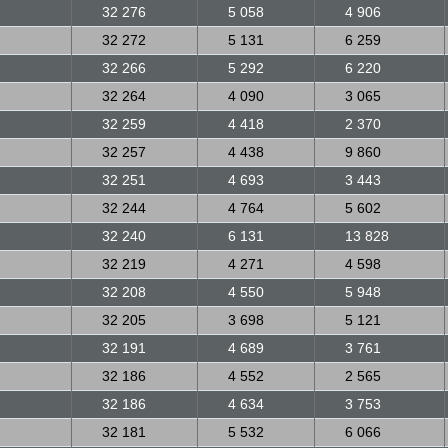
32 276
5 058
4 906
32 272
5 131
6 259
32 266
5 292
6 220
32 264
4 090
3 065
32 259
4 418
2 370
32 257
4 438
9 860
32 251
4 693
3 443
32 244
4 764
5 602
32 240
6 131
13 828
32 219
4 271
4 598
32 208
4 550
5 948
32 205
3 698
5 121
32 191
4 689
3 761
32 186
4 552
2 565
32 186
4 634
3 753
32 181
5 532
6 066