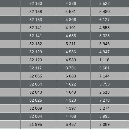
32 160
4 336
2 522
32 158
4 581
5 480
32 153
4 806
6 127
32 141
4 101
4 558
32 141
4 685
3 323
32 132
5 211
5 946
32 129
4 586
4 947
32 120
4 589
1 118
32 117
3 791
3 681
32 065
6 083
7 144
32 064
4 622
3 753
32 043
4 649
2 513
32 025
4 320
7 278
32 009
4 397
3 274
32 004
4 708
3 995
31 995
5 457
7 089