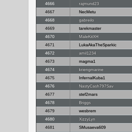
4666
rajmund23
4667
NecMetu
4668
gabreilo
4669
tarekmaster
4670
MaleKitXH
4671
LukaAkaTheSparkic
4672
amil1234
4673
magma1
4674
kriengmarine
4675
InfernalKuba1
4676
NastyCash797Sav
4677
stef2mars
4678
Briggs
4679
wesbrem
4680
XizzyLyn
4681
SMusaeva609