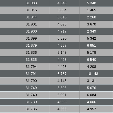
31 983
4 348
5 348
31 945
3 854
1 465
31 944
5 010
2 268
31 901
4 093
3 670
31 900
4 717
2 349
31 899
6 320
5 342
31 879
4 557
6 851
31 836
5 149
5 178
31 835
4 423
6 540
31 794
4 428
4 208
31 791
6 787
18 148
31 790
4 143
3 131
31 749
5 505
5 676
31 740
6 091
6 084
31 739
4 998
4 006
31 736
4 356
4 957