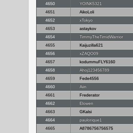
4650
YOINK5321
4651
AikoLoli
4652
xTokyo
4653
astaykov
4654
TimmyTheTimidWarrior
4655
Kaijuzilla621
4656
xZAQO09
4657
kodummuFLY6160
4658
Ahoj123456789
4659
Fede4556
4660
Aiin
4661
Frederator
4662
Elowen
4663
GKalsi
4664
paulorique1
4665
A8786756756575