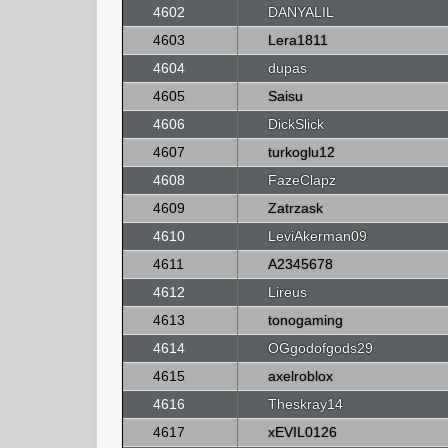
4602
DANYALIL
4603
Lera1811
4604
dupas
4605
Saisu
4606
DickSlick
4607
turkoglu12
4608
FazeClapz
4609
Zatrzask
4610
LeviAkerman09
4611
A2345678
4612
Lireus
4613
tonogaming
4614
OGgodofgods29
4615
axelroblox
4616
Theskray14
4617
xEVIL0126