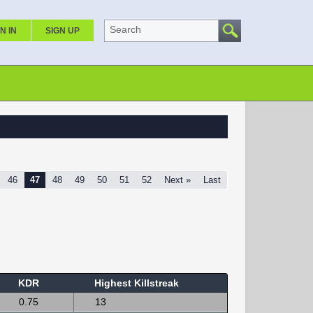
Search
N IN
SIGN UP
46
47
48
49
50
51
52
Next »
Last
KDR
Highest Killstreak
0.75
13