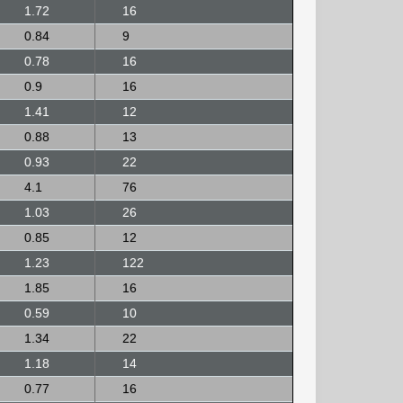
1.72
16
0.84
9
0.78
16
0.9
16
1.41
12
0.88
13
0.93
22
4.1
76
1.03
26
0.85
12
1.23
122
1.85
16
0.59
10
1.34
22
1.18
14
0.77
16