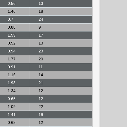
0.56
13
1.46
18
0.7
24
0.88
9
1.59
17
0.52
13
0.94
23
1.77
20
0.91
11
1.16
14
1.98
21
1.34
12
0.65
12
1.09
22
1.41
19
0.63
12