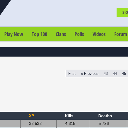
SIG
Play Now
Top 100
Clans
Polls
Videos
Forum
First
« Previous
43
44
45
XP
Kills
Deaths
32 532
4 315
5 726