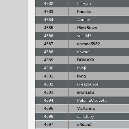
4682
IceFyre
4683
Fanatic
4684
Auman
4685
IBestBrave
4686
yusuf47
4687
dacoda5982
4688
novato
4689
DOMAXX
4690
rmxjii
4691
kyng
4692
BreatsAngel
4693
iownzallu
4694
PalomaCoqueta
4695
VicKarma
4696
san1fbey
4697
eXdanZ