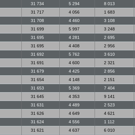
31 734
5 294
8 013
31 717
4 056
1 683
31 708
4 460
3 108
31 699
5 997
3 248
31 695
4 281
2 695
31 695
4 408
2 956
31 692
5 762
3 610
31 691
4 600
2 321
31 679
4 425
2 856
31 654
4 148
2 151
31 653
5 369
7 404
31 645
4 353
9 141
31 631
4 489
2 523
31 626
4 649
4 621
31 624
4 556
1 112
31 621
4 637
6 010