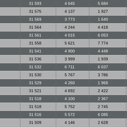
31 593
4 645
5 684
31 575
4 137
1 927
31 569
3 773
1 640
31 564
4 244
4 418
31 561
4 015
6 053
31 558
5 621
7 774
31 541
4 900
4 448
31 536
3 999
1 939
31 532
6 711
6 037
31 530
5 767
3 786
31 529
4 260
1 968
31 521
4 692
2 422
31 518
4 100
2 367
31 518
5 752
2 745
31 516
5 572
6 085
31 509
4 146
2 628