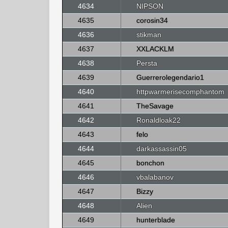
4634
NIPSON
4635
corosin34
4636
stikman
4637
XXLACKLM
4638
Persta
4639
Guerrerolegendario1
4640
httpwarmerisecomphantom
4641
TheSavage
4642
Ronaldloak22
4643
felo
4644
darkassassin05
4645
bonchon
4646
vbalabanov
4647
Bizzy
4648
Alien
4649
hunterblade