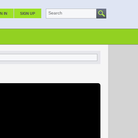
Search
N IN
SIGN UP