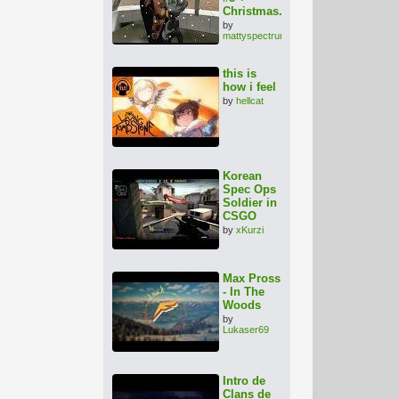
Christmas...
by
mattyspectrum
this is
how i feel
by
hellcat
Korean
Spec Ops
Soldier in
CSGO
by
xKurzi
Max Pross
- In The
Woods
by
Lukaser69
Intro de
Clans de