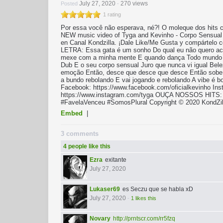
July 27, 2020
270 views
Posted
-
1 rating
Por essa você não esperava, né?! O moleque dos hits c
NEW music video of Tyga and Kevinho - Corpo Sensual o
en Canal Kondzilla. ¡Dale Like/Me Gusta y compártelo 
LETRA: Essa gata é um sonho Do qual eu não quero aco
mexe com a minha mente E quando dança Todo mundo adm
Dub E o seu corpo sensual Juro que nunca vi igual Bel
emoção Então, desce que desce que desce Então sobe 
a bundo rebolando E vai jogando e rebolando A vibe
Facebook: https://www.facebook.com/oficialkevinho Ins
https://www.instagram.com/tyga OUÇA NOSSOS HITS: htt
#FavelaVenceu #SomosPlural Copyright © 2020 KondZill
Embed
|
3 comments
4 people like this
Ezra
exitante
July 27, 2020
Lukaser69
es Seczu que se habla xD
July 27, 2020
-
1 likes this
Novary
http://prntscr.com/rr5fzq