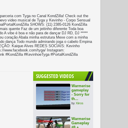
parceria com Tyga no Canal KondZilla! Check out the
uevo video musical de Tyga y Kevinho - Corpo Sensual
analPortalKondZilla SHOWS: (11) 2385-0126 KondZilla
ais quente Faz de um jeitinho diferente Toda boa
A vibe é boa e não para de dançar DJ RD, DJ *****
meu coração Abala minha estrutura Mexe com a minha
ando dança Todo mundo admirando joga o cabelo Empina
DIREÇÃO: Kaique Alves REDES SOCIAIS: Kevinho
s://www.facebook.com/tyga/ Instagram:
nk #KondZilla #KevinhoeTyga #PortalKondZilla
SUGGESTED VIDEOS
Warmerise
gameplay
- Sorry for
th...
by
Xiiros
Warmerise
Gameplay
#8 +