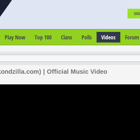
SIG
Play Now
Top 100
Clans
Polls
Videos
Forum
ondzilla.com) | Official Music Video