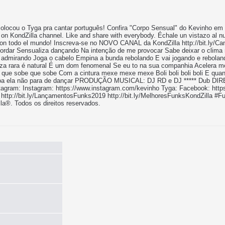
olocou o Tyga pra cantar português! Confira "Corpo Sensual" do Kevinho em 
n KondZilla channel. Like and share with everybody. Échale un vistazo al n
con todo el mundo! Inscreva-se no NOVO CANAL da KondZilla http://bit.ly/C
rdar Sensualiza dançando Na intenção de me provocar Sabe deixar o clima m
irando Joga o cabelo Empina a bunda rebolando E vai jogando e rebolando 
eza rara é natural É um dom fenomenal Se eu to na sua companhia Acelera 
que sobe que sobe Com a cintura mexe mexe mexe Boli boli boli boli E qu
 é boa ela não para de dançar PRODUÇÃO MUSICAL: DJ RD e DJ ***** Dub 
tagram: Instagram: https://www.instagram.com/kevinho Tyga: Facebook: http
p://bit.ly/LançamentosFunks2019 http://bit.ly/MelhoresFunksKondZilla #Fu
a®. Todos os direitos reservados.